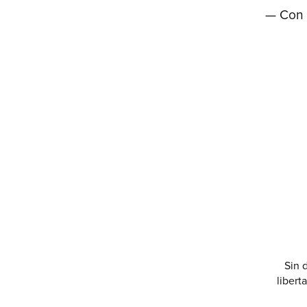
— Con 
Sin 
libert