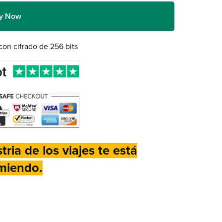
y Now
on cifrado de 256 bits
ria de los viajes te está
miendo.