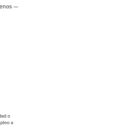
menos —
dad o
mpleo a